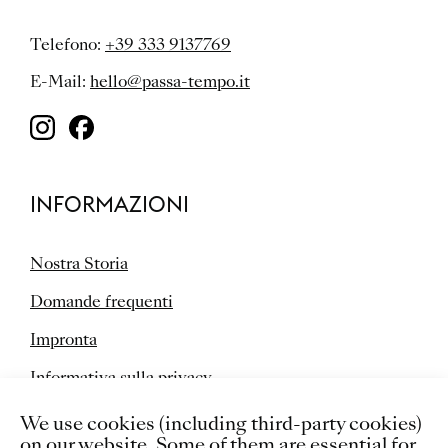
Telefono:
+39 333 9137769
E-Mail:
hello@passa-tempo.it
INFORMAZIONI
Nostra Storia
Domande frequenti
Impronta
Informativa sulla privacy
Cookies
We use cookies (including third-party cookies)
on our website. Some of them are essential for